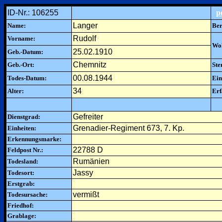
ID-Nr.: 106255
p
Langer
Name:
Ber
Rudolf
Vorname:
Woh
25.02.1910
Geb.-Datum:
Chemnitz
Geb.-Ort:
Ste
00.08.1944
Todes-Datum:
Ein
34
Alter:
Erf
Gefreiter
Dienstgrad:
Grenadier-Regiment 673, 7. Kp.
Einheiten:
Erkennungsmarke:
22788 D
Feldpost Nr.:
Rumänien
Todesland:
Jassy
Todesort:
Erstgrab:
vermißt
Todesursache:
Friedhof:
Grablage: