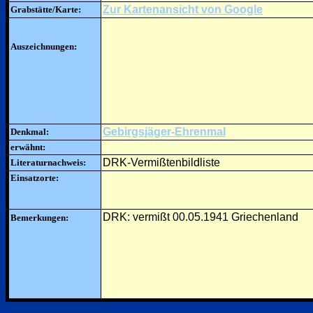
Zur Kartenansicht von Google
Grabstätte/Karte:
Auszeichnungen:
Gebirgsjäger-Ehrenmal
Denkmal:
erwähnt:
DRK-Vermißtenbildliste
Literaturnachweis:
Einsatzorte:
DRK: vermißt 00.05.1941 Griechenland
Bemerkungen: