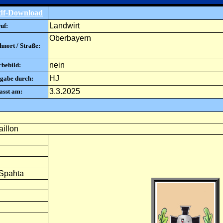
df-Download
Landwirt
uf:
Oberbayern
nort / Straße:
nein
rbebild:
HJ
gabe durch:
3.3.2025
asst am:
aillon
 Spahta