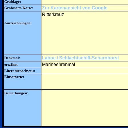
Grablage:
Zur Kartenansicht von Google
Grabstätte/Karte:
Ritterkreuz
Auszeichnungen:
Laboe / Schlachtschiff-Scharnhorst
Denkmal:
Marineehrenmal
erwähnt:
Literaturnachweis:
Einsatzorte:
Bemerkungen: