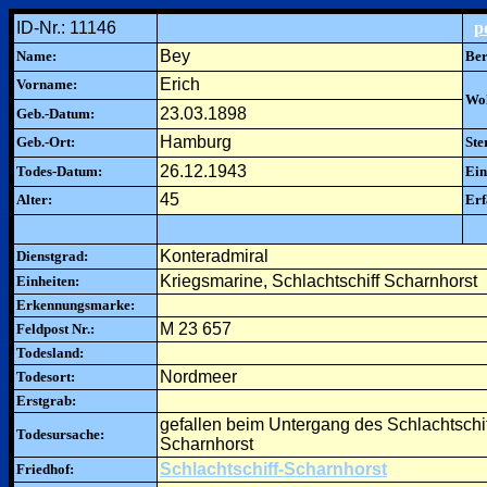
ID-Nr.: 11146
p
Bey
Name:
Ber
Erich
Vorname:
Woh
23.03.1898
Geb.-Datum:
Hamburg
Geb.-Ort:
Ste
26.12.1943
Todes-Datum:
Ein
45
Alter:
Erf
Konteradmiral
Dienstgrad:
Kriegsmarine, Schlachtschiff Scharnhorst
Einheiten:
Erkennungsmarke:
M 23 657
Feldpost Nr.:
Todesland:
Nordmeer
Todesort:
Erstgrab:
gefallen beim Untergang des Schlachtschi
Todesursache:
Scharnhorst
Schlachtschiff-Scharnhorst
Friedhof: