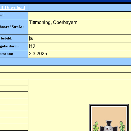
df-Download
uf:
Tittmoning, Oberbayern
nort / Straße:
ja
rbebild:
HJ
gabe durch:
3.3.2025
asst am: