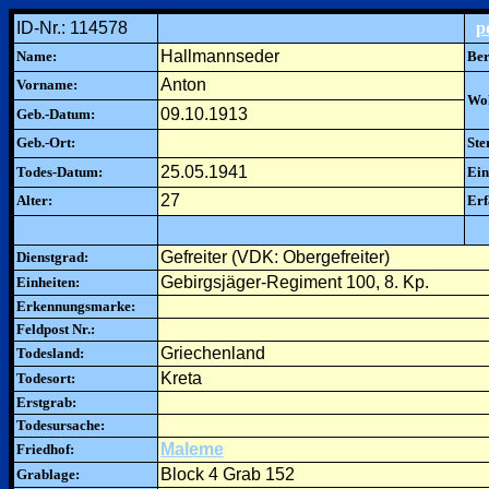
ID-Nr.: 114578
p
Hallmannseder
Name:
Ber
Anton
Vorname:
Woh
09.10.1913
Geb.-Datum:
Geb.-Ort:
Ste
25.05.1941
Todes-Datum:
Ein
27
Alter:
Erf
Gefreiter (VDK: Obergefreiter)
Dienstgrad:
Gebirgsjäger-Regiment 100, 8. Kp.
Einheiten:
Erkennungsmarke:
Feldpost Nr.:
Griechenland
Todesland:
Kreta
Todesort:
Erstgrab:
Todesursache:
Maleme
Friedhof:
Block 4 Grab 152
Grablage: