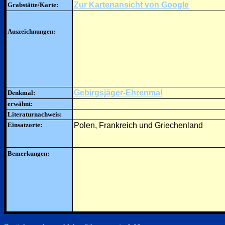
Zur Kartenansicht von Google
Grabstätte/Karte:
Auszeichnungen:
Gebirgsjäger-Ehrenmal
Denkmal:
erwähnt:
Literaturnachweis:
Einsatzorte:
Polen, Frankreich und Griechenland
Bemerkungen: