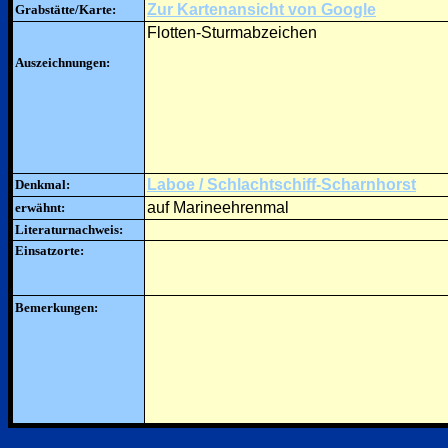
Zur Kartenansicht von Google
Grabstätte/Karte:
Flotten-Sturmabzeichen
Auszeichnungen:
Laboe / Schlachtschiff-Scharnhorst
Denkmal:
auf Marineehrenmal
erwähnt:
Literaturnachweis:
Einsatzorte:
Bemerkungen: