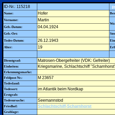
ID-Nr.: 115218
p
Hofer
Name:
Ber
Martin
Vorname:
Woh
04.04.1924
Geb.-Datum:
Geb.-Ort:
Ste
26.12.1943
Todes-Datum:
Ein
19
Alter:
Erf
Matrosen-Obergefreiter (VDK: Gefreiter)
Dienstgrad:
Kriegsmarine, Schlachtschiff "Scharnhorst
Einheiten:
Erkennungsmarke:
M 23657
Feldpost Nr.:
Todesland:
im Atlantik beim Nordkap
Todesort:
Erstgrab:
Seemannstod
Todesursache:
Schlachtschiff-Scharnhorst
Friedhof:
Grablage: