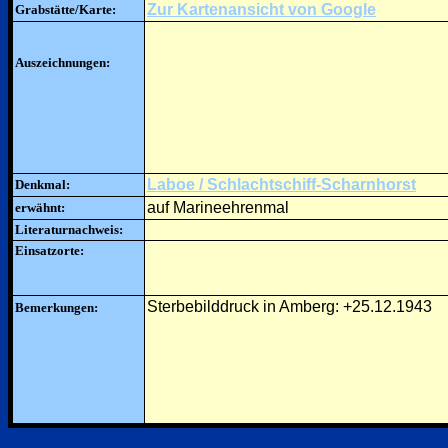
Zur Kartenansicht von Google
Grabstätte/Karte:
Auszeichnungen:
Laboe / Schlachtschiff-Scharnhorst
Denkmal:
auf Marineehrenmal
erwähnt:
Literaturnachweis:
Einsatzorte:
Sterbebilddruck in Amberg: +25.12.1943
Bemerkungen: