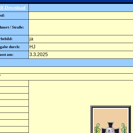
df-Download
uf:
nort / Straße:
ja
rbebild:
HJ
gabe durch:
3.3.2025
asst am:
"