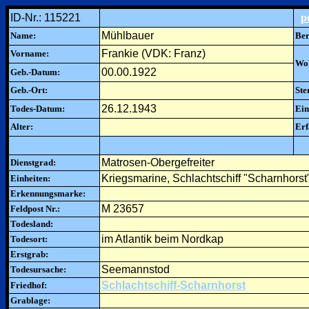
ID-Nr.: 115221
p
Mühlbauer
Name:
Ber
Frankie (VDK: Franz)
Vorname:
Woh
00.00.1922
Geb.-Datum:
Geb.-Ort:
Ste
26.12.1943
Todes-Datum:
Ein
Alter:
Erf
Matrosen-Obergefreiter
Dienstgrad:
Kriegsmarine, Schlachtschiff "Scharnhorst
Einheiten:
Erkennungsmarke:
M 23657
Feldpost Nr.:
Todesland:
im Atlantik beim Nordkap
Todesort:
Erstgrab:
Seemannstod
Todesursache:
Schlachtschiff-Scharnhorst
Friedhof:
Grablage: