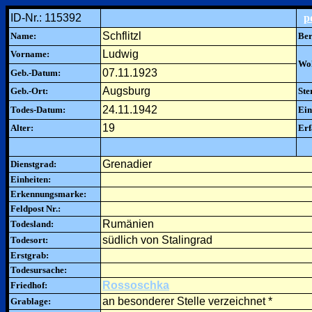
ID-Nr.: 115392
p
Schflitzl
Name:
Ber
Ludwig
Vorname:
Woh
07.11.1923
Geb.-Datum:
Augsburg
Geb.-Ort:
Ste
24.11.1942
Todes-Datum:
Ein
19
Alter:
Erf
Grenadier
Dienstgrad:
Einheiten:
Erkennungsmarke:
Feldpost Nr.:
Rumänien
Todesland:
südlich von Stalingrad
Todesort:
Erstgrab:
Todesursache:
Rossoschka
Friedhof:
an besonderer Stelle verzeichnet *
Grablage: