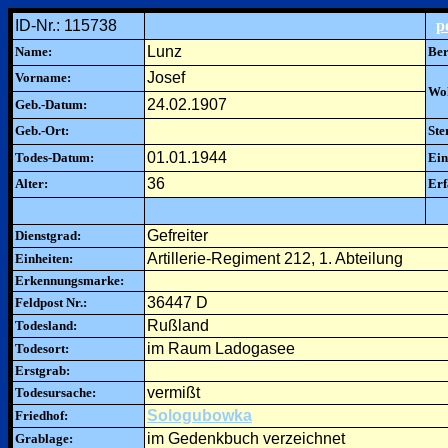
ID-Nr.: 115738
p
Lunz
Name:
Ber
Josef
Vorname:
Woh
24.02.1907
Geb.-Datum:
Geb.-Ort:
Ste
01.01.1944
Todes-Datum:
Ein
36
Alter:
Erf
Gefreiter
Dienstgrad:
Artillerie-Regiment 212, 1. Abteilung
Einheiten:
Erkennungsmarke:
36447 D
Feldpost Nr.:
Rußland
Todesland:
im Raum Ladogasee
Todesort:
Erstgrab:
vermißt
Todesursache:
Sologubowka
Friedhof:
im Gedenkbuch verzeichnet
Grablage: