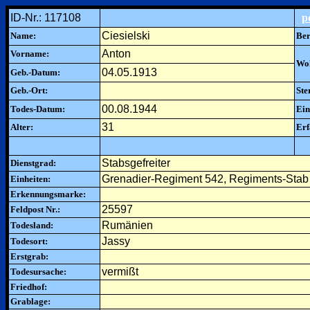
ID-Nr.: 117108
p
Ciesielski
Name:
Ber
Anton
Vorname:
Woh
04.05.1913
Geb.-Datum:
Geb.-Ort:
Ste
00.08.1944
Todes-Datum:
Ein
31
Alter:
Erf
Stabsgefreiter
Dienstgrad:
Grenadier-Regiment 542, Regiments-Stab
Einheiten:
Erkennungsmarke:
25597
Feldpost Nr.:
Rumänien
Todesland:
Jassy
Todesort:
Erstgrab:
vermißt
Todesursache:
Friedhof:
Grablage: