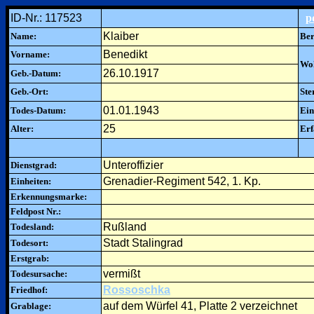
ID-Nr.: 117523
p
Klaiber
Name:
Ber
Benedikt
Vorname:
Woh
26.10.1917
Geb.-Datum:
Geb.-Ort:
Ste
01.01.1943
Todes-Datum:
Ein
25
Alter:
Erf
Unteroffizier
Dienstgrad:
Grenadier-Regiment 542, 1. Kp.
Einheiten:
Erkennungsmarke:
Feldpost Nr.:
Rußland
Todesland:
Stadt Stalingrad
Todesort:
Erstgrab:
vermißt
Todesursache:
Rossoschka
Friedhof:
auf dem Würfel 41, Platte 2 verzeichnet
Grablage: