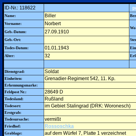
ID-Nr.: 118622
p
Biller
Name:
Ber
Norbert
Vorname:
Woh
27.09.1910
Geb.-Datum:
Geb.-Ort:
Ste
01.01.1943
Todes-Datum:
Ein
32
Alter:
Erf
Soldat
Dienstgrad:
Grenadier-Regiment 542, 11. Kp.
Einheiten:
Erkennungsmarke:
28649 D
Feldpost Nr.:
Rußland
Todesland:
im Gebiet Stalingrad (DRK: Woronesch)
Todesort:
Erstgrab:
vermißt
Todesursache:
Rossoschka
Friedhof:
auf dem Würfel 7, Platte 1 verzeichnet
Grablage: