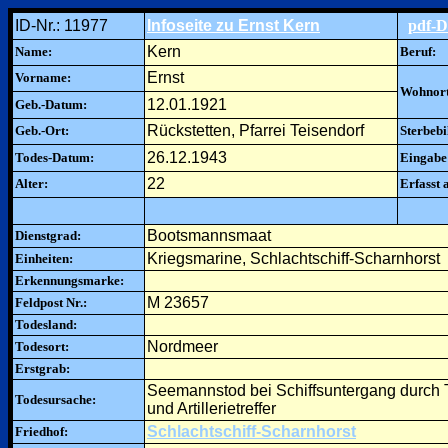
ID-Nr.: 11977
Infoseite zu Ernst Kern
pdf-
Kern
Name:
Beruf:
Ernst
Vorname:
Wohnort 
12.01.1921
Geb.-Datum:
Rückstetten, Pfarrei Teisendorf
Geb.-Ort:
Sterbebi
26.12.1943
Todes-Datum:
Eingabe
22
Alter:
Erfasst 
Bootsmannsmaat
Dienstgrad:
Kriegsmarine, Schlachtschiff-Scharnhorst
Einheiten:
Erkennungsmarke:
M 23657
Feldpost Nr.:
Todesland:
Nordmeer
Todesort:
Erstgrab:
Seemannstod bei Schiffsuntergang durch 
Todesursache:
und Artillerietreffer
Schlachtschiff-Scharnhorst
Friedhof: