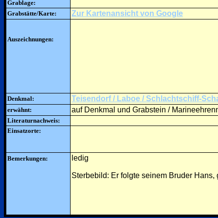
Grablage:
Zur Kartenansicht von Google
Grabstätte/Karte:
Auszeichnungen:
Teisendorf / Laboe / Schlachtschiff-Sch
Denkmal:
auf Denkmal und Grabstein / Marineehren
erwähnt:
Literaturnachweis:
Einsatzorte:
ledig
Bemerkungen:
Sterbebild: Er folgte seinem Bruder Hans, 