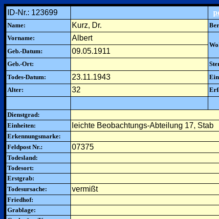
ID-Nr.: 123699
p
Kurz, Dr.
Name:
Ber
Albert
Vorname:
Woh
09.05.1911
Geb.-Datum:
Geb.-Ort:
Ste
23.11.1943
Todes-Datum:
Ein
32
Alter:
Erf
Dienstgrad:
leichte Beobachtungs-Abteilung 17, Stab
Einheiten:
Erkennungsmarke:
07375
Feldpost Nr.:
Todesland:
Todesort:
Erstgrab:
vermißt
Todesursache:
Friedhof:
Grablage: