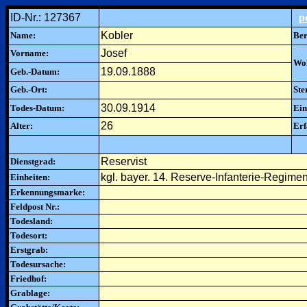
ID-Nr.: 127367
p
Kobler
Name:
Ber
Josef
Vorname:
Woh
19.09.1888
Geb.-Datum:
Geb.-Ort:
Ste
30.09.1914
Todes-Datum:
Ein
26
Alter:
Erf
Reservist
Dienstgrad:
kgl. bayer. 14. Reserve-Infanterie-Regimen
Einheiten:
Erkennungsmarke:
Feldpost Nr.:
Todesland:
Todesort:
Erstgrab:
Todesursache:
Friedhof:
Grablage: