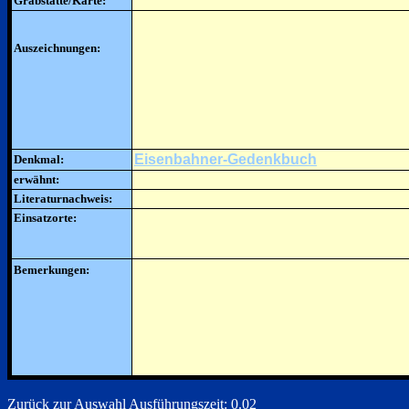
Grabstätte/Karte:
Auszeichnungen:
Eisenbahner-Gedenkbuch
Denkmal:
erwähnt:
Literaturnachweis:
Einsatzorte:
Bemerkungen:
Zurück zur Auswahl
Ausführungszeit: 0.02