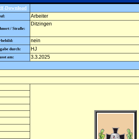
df-Download
Arbeiter
uf:
Ditzingen
nort / Straße:
nein
rbebild:
HJ
gabe durch:
3.3.2025
asst am: