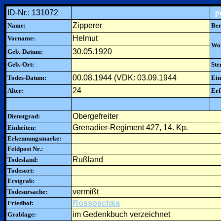
ID-Nr.: 131072
p
Zipperer
Name:
Ber
Helmut
Vorname:
Woh
30.05.1920
Geb.-Datum:
Geb.-Ort:
Ste
00.08.1944 (VDK: 03.09.1944
Todes-Datum:
Ein
24
Alter:
Erf
Obergefreiter
Dienstgrad:
Grenadier-Regiment 427, 14. Kp.
Einheiten:
Erkennungsmarke:
Feldpost Nr.:
Rußland
Todesland:
Todesort:
Erstgrab:
vermißt
Todesursache:
Rossoschka
Friedhof:
im Gedenkbuch verzeichnet
Grablage: