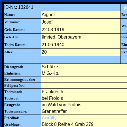
ID-Nr.: 132641
p
Aigner
Name:
Ber
Josef
Vorname:
Woh
22.08.1919
Geb.-Datum:
Ilmried, Oberbayern
Geb.-Ort:
Ste
21.06.1940
Todes-Datum:
Ein
20
Alter:
Erf
Schütze
Dienstgrad:
M.G.-Kp.
Einheiten:
Erkennungsmarke:
Feldpost Nr.:
Frankreich
Todesland:
bei Frolois
Todesort:
im Wald von Frolois
Erstgrab:
Granattreffer
Todesursache:
Andilly
Friedhof:
Block 8 Reihe 4 Grab 279
Grablage: