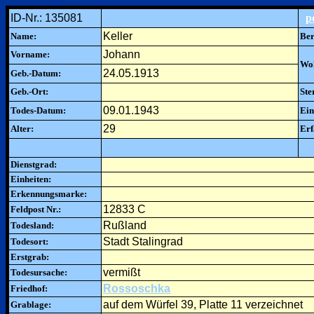
ID-Nr.: 135081
p
Keller
Name:
Ber
Johann
Vorname:
Woh
24.05.1913
Geb.-Datum:
Geb.-Ort:
Ste
09.01.1943
Todes-Datum:
Ein
29
Alter:
Erf
Dienstgrad:
Einheiten:
Erkennungsmarke:
12833 C
Feldpost Nr.:
Rußland
Todesland:
Stadt Stalingrad
Todesort:
Erstgrab:
vermißt
Todesursache:
Rossoschka
Friedhof:
auf dem Würfel 39, Platte 11 verzeichnet
Grablage: