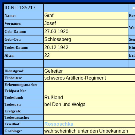
ID-Nr.: 135217
p
Graf
Name:
Ber
Josef
Vorname:
Woh
27.03.1920
Geb.-Datum:
Schlossberg
Geb.-Ort:
Ste
20.12.1942
Todes-Datum:
Ein
22
Alter:
Erf
Gefreiter
Dienstgrad:
schweres Artillerie-Regiment
Einheiten:
Erkennungsmarke:
Feldpost Nr.:
Rußland
Todesland:
bei Don und Wolga
Todesort:
Erstgrab:
Todesursache:
Rossoschka
Friedhof:
wahrscheinlich unter den Unbekannten
Grablage: