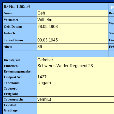
ID-Nr.: 138354
p
Ceh
Name:
Ber
Wilhelm
Vorname:
Woh
28.05.1908
Geb.-Datum:
Geb.-Ort:
Ste
00.03.1945
Todes-Datum:
Ein
36
Alter:
Erf
Gefreiter
Dienstgrad:
Schweres Werfer-Regiment 23
Einheiten:
Erkennungsmarke:
1427
Feldpost Nr.:
Ungarn
Todesland:
Todesort:
Erstgrab:
vermißt
Todesursache:
Friedhof:
Grablage: