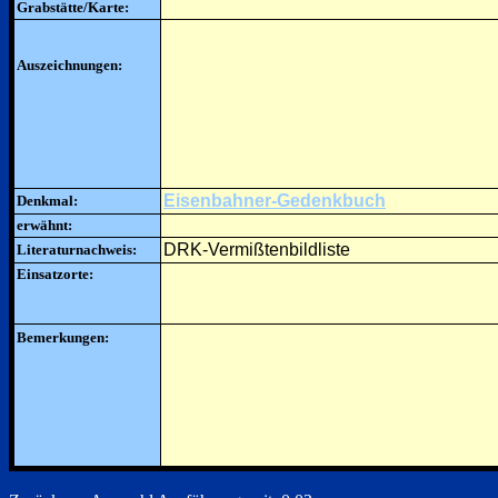
Grabstätte/Karte:
Auszeichnungen:
Eisenbahner-Gedenkbuch
Denkmal:
erwähnt:
DRK-Vermißtenbildliste
Literaturnachweis:
Einsatzorte:
Bemerkungen: