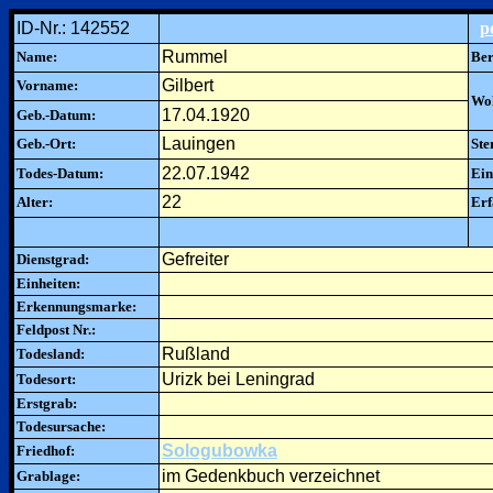
ID-Nr.: 142552
p
Rummel
Name:
Ber
Gilbert
Vorname:
Woh
17.04.1920
Geb.-Datum:
Lauingen
Geb.-Ort:
Ste
22.07.1942
Todes-Datum:
Ein
22
Alter:
Erf
Gefreiter
Dienstgrad:
Einheiten:
Erkennungsmarke:
Feldpost Nr.:
Rußland
Todesland:
Urizk bei Leningrad
Todesort:
Erstgrab:
Todesursache:
Sologubowka
Friedhof:
im Gedenkbuch verzeichnet
Grablage: