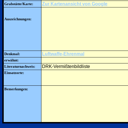
Zur Kartenansicht von Google
Grabstätte/Karte:
Auszeichnungen:
Luftwaffe-Ehrenmal
Denkmal:
erwähnt:
DRK-Vermißtenbildliste
Literaturnachweis:
Einsatzorte:
Bemerkungen: