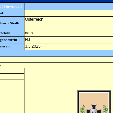
df-Download
uf:
Österreich
nort / Straße:
nein
rbebild:
HJ
gabe durch:
3.3.2025
asst am:
e