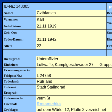
ID-Nr.: 143005
p
Czihlarsch
Name:
Ber
Karl
Vorname:
Woh
21.11.1919
Geb.-Datum:
Geb.-Ort:
Ste
01.11.1942
Todes-Datum:
Ein
22
Alter:
Erf
Unteroffizier
Dienstgrad:
Luftwaffe, Kampfgeschwader 27, II. Grupp
Einheiten:
Erkennungsmarke:
L 24758
Feldpost Nr.:
Rußland
Todesland:
Stadt Stalingrad
Todesort:
Erstgrab:
vermißt
Todesursache:
Rossoschka
Friedhof:
auf dem Würfel 12, Platte 3 verzeichnet
Grablage: