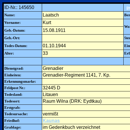
ID-Nr.: 145650
p
Laatsch
Name:
Ber
Kurt
Vorname:
Woh
15.08.1911
Geb.-Datum:
Geb.-Ort:
Ste
01.10.1944
Todes-Datum:
Ein
33
Alter:
Erf
Grenadier
Dienstgrad:
Grenadier-Regiment 1141, 7. Kp.
Einheiten:
Erkennungsmarke:
32445 D
Feldpost Nr.:
Litauen
Todesland:
Raum Wilna (DRK: Eydtkau)
Todesort:
Erstgrab:
vermißt
Todesursache:
Kaunas
Friedhof:
im Gedenkbuch verzeichnet
Grablage: