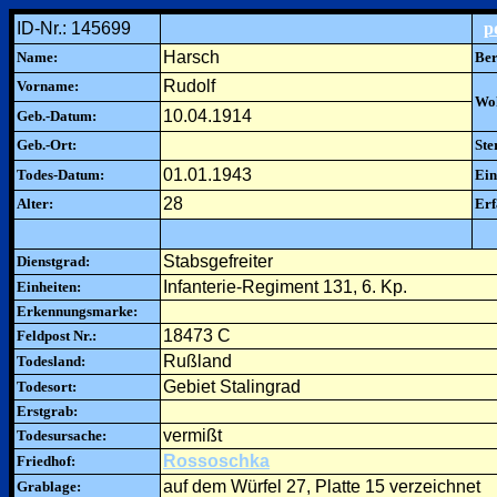
ID-Nr.: 145699
p
Harsch
Name:
Ber
Rudolf
Vorname:
Woh
10.04.1914
Geb.-Datum:
Geb.-Ort:
Ste
01.01.1943
Todes-Datum:
Ein
28
Alter:
Erf
Stabsgefreiter
Dienstgrad:
Infanterie-Regiment 131, 6. Kp.
Einheiten:
Erkennungsmarke:
18473 C
Feldpost Nr.:
Rußland
Todesland:
Gebiet Stalingrad
Todesort:
Erstgrab:
vermißt
Todesursache:
Rossoschka
Friedhof:
auf dem Würfel 27, Platte 15 verzeichnet
Grablage: