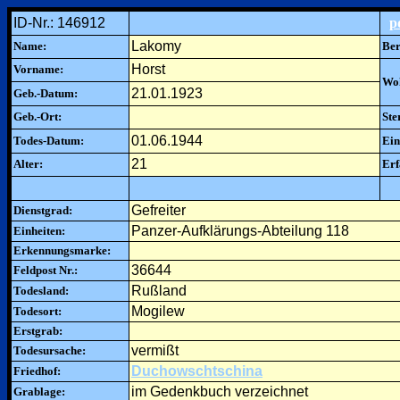
ID-Nr.: 146912
p
Lakomy
Name:
Ber
Horst
Vorname:
Woh
21.01.1923
Geb.-Datum:
Geb.-Ort:
Ste
01.06.1944
Todes-Datum:
Ein
21
Alter:
Erf
Gefreiter
Dienstgrad:
Panzer-Aufklärungs-Abteilung 118
Einheiten:
Erkennungsmarke:
36644
Feldpost Nr.:
Rußland
Todesland:
Mogilew
Todesort:
Erstgrab:
vermißt
Todesursache:
Duchowschtschina
Friedhof:
im Gedenkbuch verzeichnet
Grablage: