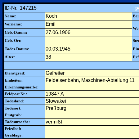
ID-Nr.: 147215
p
Koch
Name:
Ber
Emil
Vorname:
Woh
27.06.1906
Geb.-Datum:
Geb.-Ort:
Ste
00.03.1945
Todes-Datum:
Ein
38
Alter:
Erf
Gefreiter
Dienstgrad:
Feldeisenbahn, Maschinen-Abteilung 11
Einheiten:
Erkennungsmarke:
19847 A
Feldpost Nr.:
Slowakei
Todesland:
Preßburg
Todesort:
Erstgrab:
vermißt
Todesursache:
Friedhof:
Grablage: