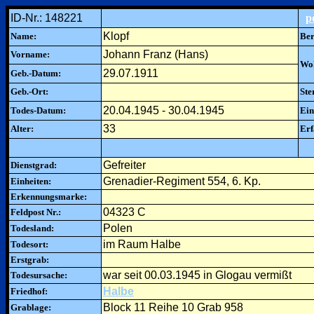
ID-Nr.: 148221
p
Klopf
Name:
Ber
Johann Franz (Hans)
Vorname:
Woh
29.07.1911
Geb.-Datum:
Geb.-Ort:
Ste
20.04.1945 - 30.04.1945
Todes-Datum:
Ein
33
Alter:
Erf
Gefreiter
Dienstgrad:
Grenadier-Regiment 554, 6. Kp.
Einheiten:
Erkennungsmarke:
04323 C
Feldpost Nr.:
Polen
Todesland:
im Raum Halbe
Todesort:
Erstgrab:
war seit 00.03.1945 in Glogau vermißt
Todesursache:
Halbe
Friedhof:
Block 11 Reihe 10 Grab 958
Grablage: