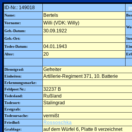
ID-Nr.: 149018
p
Bertels
Name:
Ber
Willi (VDK: Willy)
Vorname:
Woh
30.09.1922
Geb.-Datum:
Geb.-Ort:
Ste
04.01.1943
Todes-Datum:
Ein
20
Alter:
Erf
Gefreiter
Dienstgrad:
Artillerie-Regiment 371, 10. Batterie
Einheiten:
Erkennungsmarke:
32237 B
Feldpost Nr.:
Rußland
Todesland:
Stalingrad
Todesort:
Erstgrab:
vermißt
Todesursache:
Rossoschka
Friedhof:
auf dem Würfel 6, Platte 8 verzeichnet
Grablage: