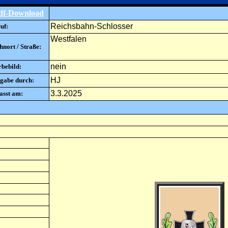
df-Download
Reichsbahn-Schlosser
uf:
Westfalen
nort / Straße:
nein
rbebild:
HJ
gabe durch:
3.3.2025
asst am: