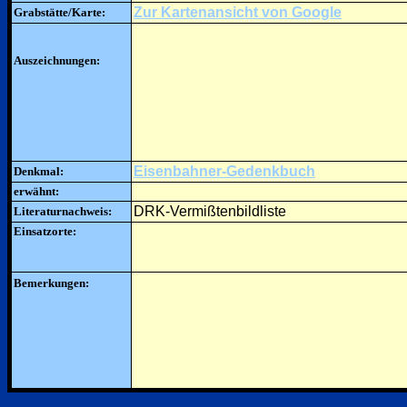
Zur Kartenansicht von Google
Grabstätte/Karte:
Auszeichnungen:
Eisenbahner-Gedenkbuch
Denkmal:
erwähnt:
DRK-Vermißtenbildliste
Literaturnachweis:
Einsatzorte:
Bemerkungen: