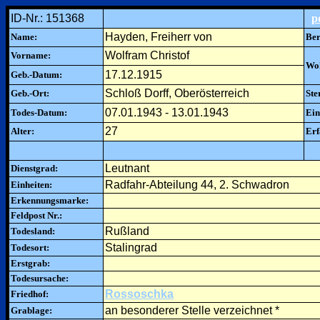
ID-Nr.: 151368
p
Hayden, Freiherr von
Name:
Ber
Wolfram Christof
Vorname:
Woh
17.12.1915
Geb.-Datum:
Schloß Dorff, Oberösterreich
Geb.-Ort:
Ste
07.01.1943 - 13.01.1943
Todes-Datum:
Ein
27
Alter:
Erf
Leutnant
Dienstgrad:
Radfahr-Abteilung 44, 2. Schwadron
Einheiten:
Erkennungsmarke:
Feldpost Nr.:
Rußland
Todesland:
Stalingrad
Todesort:
Erstgrab:
Todesursache:
Rossoschka
Friedhof:
an besonderer Stelle verzeichnet *
Grablage: