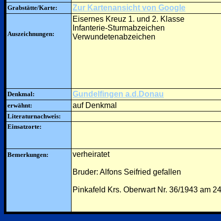
Zur Kartenansicht von Google
Grabstätte/Karte:
Eisernes Kreuz 1. und 2. Klasse
Infanterie-Sturmabzeichen
Auszeichnungen:
Verwundetenabzeichen
Gundelfingen a.d.Donau
Denkmal:
auf Denkmal
erwähnt:
Literaturnachweis:
Einsatzorte:
verheiratet
Bemerkungen:
Bruder: Alfons Seifried gefallen
Pinkafeld Krs. Oberwart Nr. 36/1943 am 2