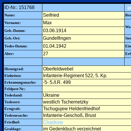
ID-Nr.: 151768
p
Seifried
Name:
Ber
Max
Vorname:
Woh
03.06.1914
Geb.-Datum:
Gundelfingen
Geb.-Ort:
Ste
01.04.1942
Todes-Datum:
Ein
27
Alter:
Erf
Oberfeldwebel
Dienstgrad:
Infanterie-Regiment 522, 5. Kp.
Einheiten:
-5- 5./I.R. 499
Erkennungsmarke:
Feldpost Nr.:
Ukraine
Todesland:
westlich Tschernetzky
Todesort:
Tschugujew Heldenfriedhof
Erstgrab:
Infanterie-Geschoß, Brust
Todesursache:
Charkow
Friedhof:
im Gedenkbuch verzeichnet
Grablage: