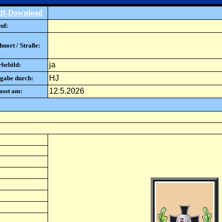
df-Download
uf:
nort / Straße:
ja
rbebild:
HJ
gabe durch:
12.5.2026
asst am: