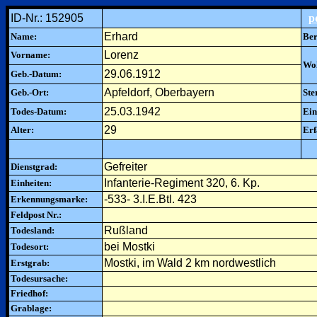
ID-Nr.: 152905
p
Erhard
Name:
Ber
Lorenz
Vorname:
Woh
29.06.1912
Geb.-Datum:
Apfeldorf, Oberbayern
Geb.-Ort:
Ste
25.03.1942
Todes-Datum:
Ein
29
Alter:
Erf
Gefreiter
Dienstgrad:
Infanterie-Regiment 320, 6. Kp.
Einheiten:
-533- 3.I.E.Btl. 423
Erkennungsmarke:
Feldpost Nr.:
Rußland
Todesland:
bei Mostki
Todesort:
Mostki, im Wald 2 km nordwestlich
Erstgrab:
Todesursache:
Friedhof:
Grablage: