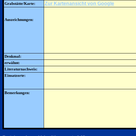
Zur Kartenansicht von Google
Grabstätte/Karte:
Auszeichnungen:
Denkmal:
erwähnt:
Literaturnachweis:
Einsatzorte:
Bemerkungen: