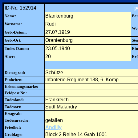
ID-Nr.: 152914
p
Blankenburg
Name:
Ber
Rudi
Vorname:
Woh
27.07.1919
Geb.-Datum:
Oranienburg
Geb.-Ort:
Ste
23.05.1940
Todes-Datum:
Ein
20
Alter:
Erf
Schütze
Dienstgrad:
Infanterie-Regiment 188, 6. Komp.
Einheiten:
Erkennungsmarke:
Feldpost Nr.:
Frankreich
Todesland:
Südl.Malandry
Todesort:
Erstgrab:
gefallen
Todesursache:
Andilly
Friedhof:
Block 2 Reihe 14 Grab 1001
Grablage: