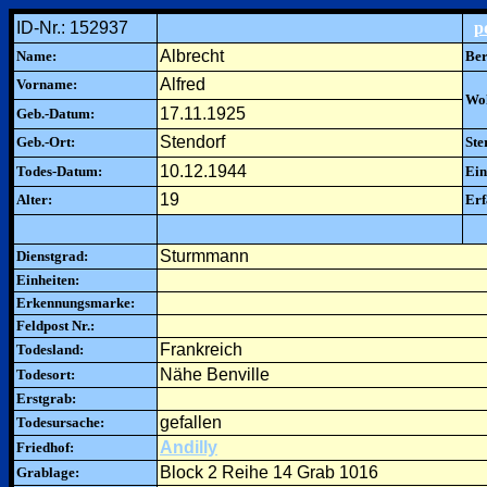
ID-Nr.: 152937
p
Albrecht
Name:
Ber
Alfred
Vorname:
Woh
17.11.1925
Geb.-Datum:
Stendorf
Geb.-Ort:
Ste
10.12.1944
Todes-Datum:
Ein
19
Alter:
Erf
Sturmmann
Dienstgrad:
Einheiten:
Erkennungsmarke:
Feldpost Nr.:
Frankreich
Todesland:
Nähe Benville
Todesort:
Erstgrab:
gefallen
Todesursache:
Andilly
Friedhof:
Block 2 Reihe 14 Grab 1016
Grablage: