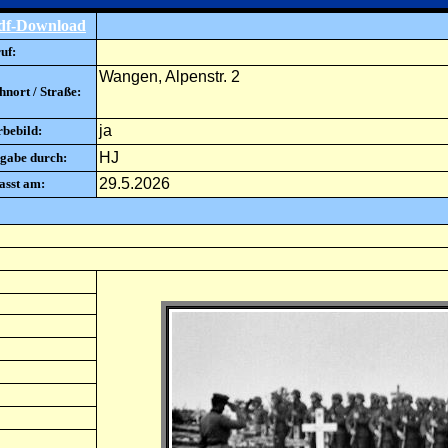
df-Download
uf:
Wangen, Alpenstr. 2
nort / Straße:
ja
rbebild:
HJ
gabe durch:
29.5.2026
asst am: