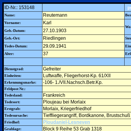
ID-Nr.: 153148
p
Reutemann
Name:
Ber
Karl
Vorname:
Woh
27.10.1903
Geb.-Datum:
Riedlingen
Geb.-Ort:
Ste
29.09.1941
Todes-Datum:
Ein
37
Alter:
Erf
Gefreiter
Dienstgrad:
Luftwaffe, Fliegerhorst-Kp. 61/XII
Einheiten:
-106- 1./VII.Nachsch.Betr.Kp.
Erkennungsmarke:
Feldpost Nr.:
Frankreich
Todesland:
Ploujeau bei Morlaix
Todesort:
Morlaix, Kriegerfriedhof
Erstgrab:
Tieffliegerangriff, Bordkanone, Brustschuß
Todesursache:
Ploudaniel-Lesneven
Friedhof:
Block 9 Reihe 53 Grab 1318
Grablage: