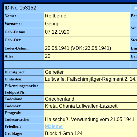
ID-Nr.: 153152
p
Reitberger
Name:
Ber
Georg
Vorname:
Woh
07.12.1920
Geb.-Datum:
Geb.-Ort:
Ste
20.05.1941 (VDK: 23.05.1941)
Todes-Datum:
Ein
20
Alter:
Erf
Gefreiter
Dienstgrad:
Luftwaffe, Fallschirmjäger-Regiment 2, 14.
Einheiten:
Erkennungsmarke:
Feldpost Nr.:
Griechenland
Todesland:
Kreta, Chania Luftwaffen-Lazarett
Todesort:
Erstgrab:
Halsschuß. Verwundung vom 21.05.1941
Todesursache:
Maleme
Friedhof:
Block 4 Grab 124
Grablage: