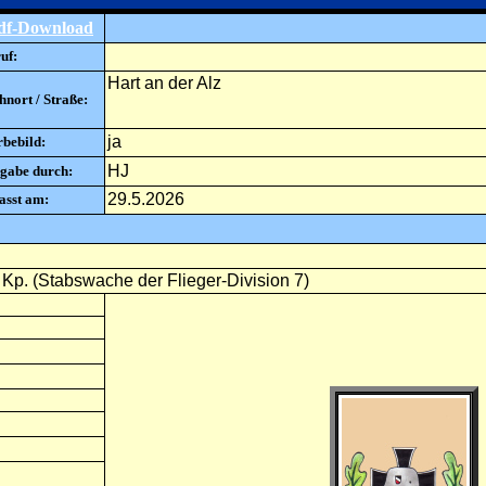
df-Download
uf:
Hart an der Alz
nort / Straße:
ja
rbebild:
HJ
gabe durch:
29.5.2026
asst am:
 Kp. (Stabswache der Flieger-Division 7)