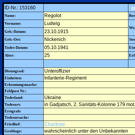
ID-Nr.: 153160
p
Regolot
Name:
Ber
Ludwig
Vorname:
Woh
23.10.1915
Geb.-Datum:
Nickenich
Geb.-Ort:
Ste
05.10.1941
Todes-Datum:
Ein
25
Alter:
Erf
Unteroffizier
Dienstgrad:
Infanterie-Regiment
Einheiten:
Erkennungsmarke:
Feldpost Nr.:
Ukraine
Todesland:
in Gadjatsch, 2. Sanitäts-Kolonne 179 mot.
Todesort:
Erstgrab:
Todesursache:
Charkow
Friedhof:
wahrscheinlich unter den Unbekannten
Grablage: