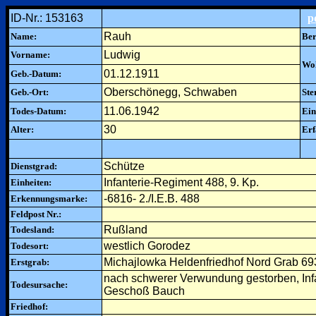
ID-Nr.: 153163
p
Rauh
Name:
Ber
Ludwig
Vorname:
Woh
01.12.1911
Geb.-Datum:
Oberschönegg, Schwaben
Geb.-Ort:
Ste
11.06.1942
Todes-Datum:
Ein
30
Alter:
Erf
Schütze
Dienstgrad:
Infanterie-Regiment 488, 9. Kp.
Einheiten:
-6816- 2./I.E.B. 488
Erkennungsmarke:
Feldpost Nr.:
Rußland
Todesland:
westlich Gorodez
Todesort:
Michajlowka Heldenfriedhof Nord Grab 69
Erstgrab:
nach schwerer Verwundung gestorben, Infa
Todesursache:
Geschoß Bauch
Friedhof: