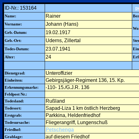
ID-Nr.: 153164
p
Rainer
Name:
Ber
Johann (Hans)
Vorname:
Woh
19.02.1917
Geb.-Datum:
Uderns, Zillertal
Geb.-Ort:
Ste
23.07.1941
Todes-Datum:
Ein
24
Alter:
Erf
Unteroffizier
Dienstgrad:
Gebirgsjäger-Regiment 136, 15. Kp.
Einheiten:
-110- 15./G.J.R. 136
Erkennungsmarke:
Feldpost Nr.:
Rußland
Todesland:
Sapad-Liza 1 km östlich Herzberg
Todesort:
Parkkina, Heldenfriedhof
Erstgrab:
Fliegerangriff, Lungenschuß
Todesursache:
Petschenga
Friedhof:
auf diesem Friedhof
Grablage: