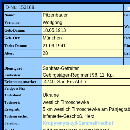
ID-Nr.: 153168
p
Pitzenbauer
Name:
Ber
Wolfgang
Vorname:
Woh
18.05.1913
Geb.-Datum:
München
Geb.-Ort:
Ste
21.09.1941
Todes-Datum:
Ein
28
Alter:
Erf
Sanitäts-Gefreiter
Dienstgrad:
Gebirgsjäger-Regiment 98, 11. Kp.
Einheiten:
-4740- San.Ers.Abt. 7
Erkennungsmarke:
Feldpost Nr.:
Ukraine
Todesland:
westlich Timoschewka
Todesort:
5 km westlich Timoschewka am Panjegra
Erstgrab:
Infanterie-Geschoß, Herz
Todesursache:
Kropywnytskyji-Sammelfriedhof
Friedhof: