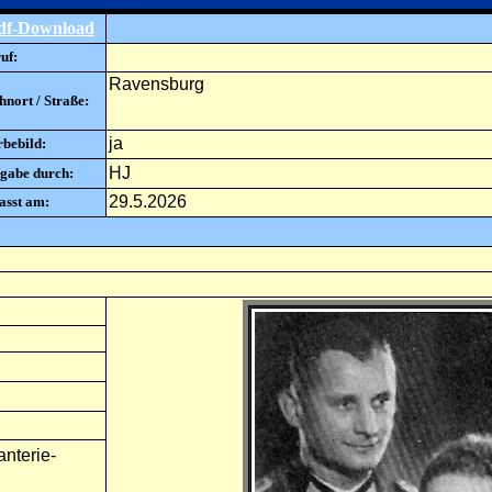
df-Download
uf:
Ravensburg
nort / Straße:
ja
rbebild:
HJ
gabe durch:
29.5.2026
asst am:
nterie-