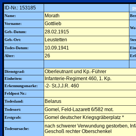
ID-Nr.: 153185
p
Morath
Name:
Ber
Gottlieb
Vorname:
Woh
28.02.1915
Geb.-Datum:
Leustetten
Geb.-Ort:
Ste
10.09.1941
Todes-Datum:
Ein
26
Alter:
Erf
Oberleutnant und Kp.-Führer
Dienstgrad:
Infanterie-Regiment 460, 1. Kp.
Einheiten:
-2- St.J.J.R. 460
Erkennungsmarke:
Feldpost Nr.:
Belarus
Todesland:
Gomel, Feld-Lazarett 6/582 mot.
Todesort:
Gomel deutscher Kriegsgräberplatz *
Erstgrab:
nach schwerer Verwundung gestorben, Infa
Todesursache:
Geschoß rechter Oberschenkel