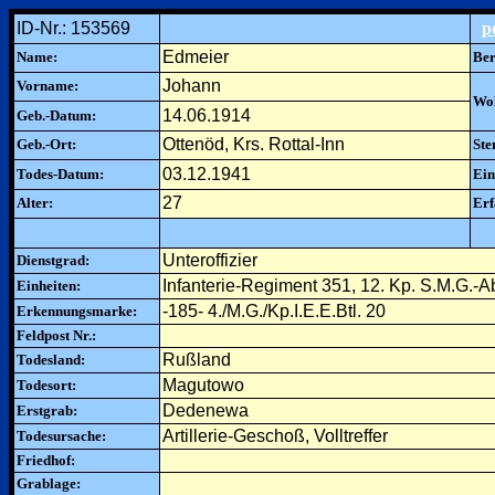
ID-Nr.: 153569
p
Edmeier
Name:
Ber
Johann
Vorname:
Woh
14.06.1914
Geb.-Datum:
Ottenöd, Krs. Rottal-Inn
Geb.-Ort:
Ste
03.12.1941
Todes-Datum:
Ein
27
Alter:
Erf
Unteroffizier
Dienstgrad:
Infanterie-Regiment 351, 12. Kp. S.M.G.-A
Einheiten:
-185- 4./M.G./Kp.I.E.E.Btl. 20
Erkennungsmarke:
Feldpost Nr.:
Rußland
Todesland:
Magutowo
Todesort:
Dedenewa
Erstgrab:
Artillerie-Geschoß, Volltreffer
Todesursache:
Friedhof:
Grablage: