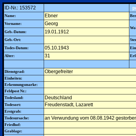
ID-Nr.: 153572
p
Ebner
Name:
Ber
Georg
Vorname:
Woh
19.01.1912
Geb.-Datum:
Geb.-Ort:
Ste
05.10.1943
Todes-Datum:
Ein
31
Alter:
Erf
Obergefreiter
Dienstgrad:
Einheiten:
Erkennungsmarke:
Feldpost Nr.:
Deutschland
Todesland:
Freudenstadt, Lazarett
Todesort:
Erstgrab:
an Verwundung vom 08.08.1942 gestorbe
Todesursache:
Friedhof:
Grablage: