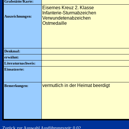
Grabstätte/Karte:
Eisernes Kreuz 2. Klasse
Infanterie-Sturmabzeichen
Auszeichnungen:
Verwundetenabzeichen
Ostmedaille
Denkmal:
erwähnt:
Literaturnachweis:
Einsatzorte:
vermutlich in der Heimat beerdigt
Bemerkungen:
Zurück zur Auswahl
Ausführungszeit: 0.02