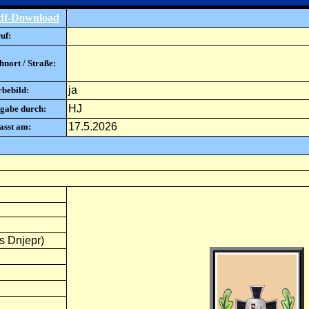
df-Download
uf:
nort / Straße:
ja
rbebild:
HJ
gabe durch:
17.5.2026
asst am:
es Dnjepr)