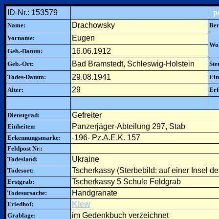
ID-Nr.: 153579
p
Drachowsky
Name:
Ber
Eugen
Vorname:
Woh
16.06.1912
Geb.-Datum:
Bad Bramstedt, Schleswig-Holstein
Geb.-Ort:
Ste
29.08.1941
Todes-Datum:
Ein
29
Alter:
Erf
Gefreiter
Dienstgrad:
Panzerjäger-Abteilung 297, Stab
Einheiten:
-196- Pz.A.E.K. 157
Erkennungsmarke:
Feldpost Nr.:
Ukraine
Todesland:
Tscherkassy (Sterbebild: auf einer Insel d
Todesort:
Tscherkassy 5 Schule Feldgrab
Erstgrab:
Handgranate
Todesursache:
Kiew
Friedhof:
im Gedenkbuch verzeichnet
Grablage: