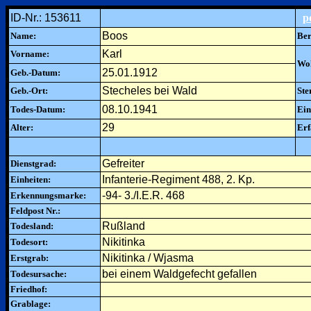
ID-Nr.: 153611
p
Boos
Name:
Ber
Karl
Vorname:
Woh
25.01.1912
Geb.-Datum:
Stecheles bei Wald
Geb.-Ort:
Ste
08.10.1941
Todes-Datum:
Ein
29
Alter:
Erf
Gefreiter
Dienstgrad:
Infanterie-Regiment 488, 2. Kp.
Einheiten:
-94- 3./I.E.R. 468
Erkennungsmarke:
Feldpost Nr.:
Rußland
Todesland:
Nikitinka
Todesort:
Nikitinka / Wjasma
Erstgrab:
bei einem Waldgefecht gefallen
Todesursache:
Friedhof:
Grablage: