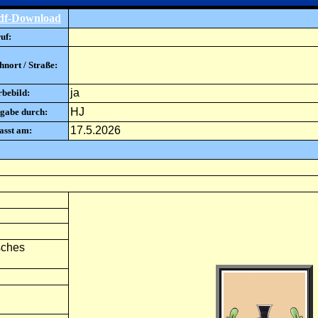
df-Download
uf:
nort / Straße:
ja
rbebild:
HJ
gabe durch:
17.5.2026
asst am:
sches