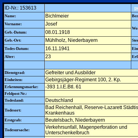
ID-Nr.: 153613
p
Bichlmeier
Name:
Ber
Josef
Vorname:
Woh
08.01.1918
Geb.-Datum:
Mühlholz, Niederbayern
Geb.-Ort:
Ste
16.11.1941
Todes-Datum:
Ein
23
Alter:
Erf
Gefreiter und Ausbilder
Dienstgrad:
Gebirgsjäger-Regiment 100, 2. Kp.
Einheiten:
-393 1.I.E.Btl. 61
Erkennungsmarke:
Feldpost Nr.:
Deutschland
Todesland:
Bad Reichenhall, Reserve-Lazarett Städti
Todesort:
Krankenhaus
Beutelsbach, Niederbayern
Erstgrab:
Verkehrsunfall, Magenperforation und
Todesursache:
Unterschenkelbruch