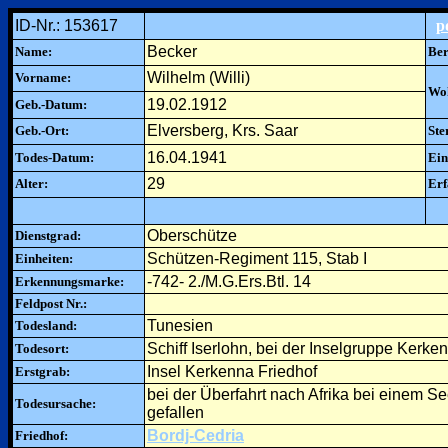
ID-Nr.: 153617
p
Becker
Name:
Ber
Wilhelm (Willi)
Vorname:
Woh
19.02.1912
Geb.-Datum:
Elversberg, Krs. Saar
Geb.-Ort:
Ste
16.04.1941
Todes-Datum:
Ein
29
Alter:
Erf
Oberschütze
Dienstgrad:
Schützen-Regiment 115, Stab I
Einheiten:
-742- 2./M.G.Ers.Btl. 14
Erkennungsmarke:
Feldpost Nr.:
Tunesien
Todesland:
Schiff Iserlohn, bei der Inselgruppe Kerke
Todesort:
Insel Kerkenna Friedhof
Erstgrab:
bei der Überfahrt nach Afrika bei einem S
Todesursache:
gefallen
Bordj-Cedria
Friedhof: