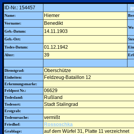
ID-Nr.: 154457
p
Hiemer
Name:
Ber
Benedikt
Vorname:
Woh
14.11.1903
Geb.-Datum:
Geb.-Ort:
Ste
01.12.1942
Todes-Datum:
Ein
39
Alter:
Erf
Oberschütze
Dienstgrad:
Feldzeug-Bataillon 12
Einheiten:
Erkennungsmarke:
06629
Feldpost Nr.:
Rußland
Todesland:
Stadt Stalingrad
Todesort:
Erstgrab:
vermißt
Todesursache:
Rossoschka
Friedhof:
auf dem Würfel 31, Platte 11 verzeichnet
Grablage: