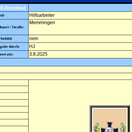
df-Download
Hilfsarbeiter
uf:
Memmingen
nort / Straße:
nein
rbebild:
HJ
gabe durch:
3.8.2025
asst am: