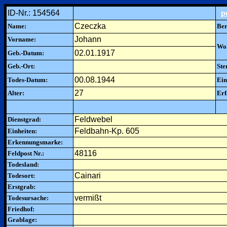
ID-Nr.: 154564
p
Czeczka
Name:
Ber
Johann
Vorname:
Woh
02.01.1917
Geb.-Datum:
Geb.-Ort:
Ste
00.08.1944
Todes-Datum:
Ein
27
Alter:
Erf
Feldwebel
Dienstgrad:
Feldbahn-Kp. 605
Einheiten:
Erkennungsmarke:
48116
Feldpost Nr.:
Todesland:
Cainari
Todesort:
Erstgrab:
vermißt
Todesursache:
Friedhof:
Grablage: