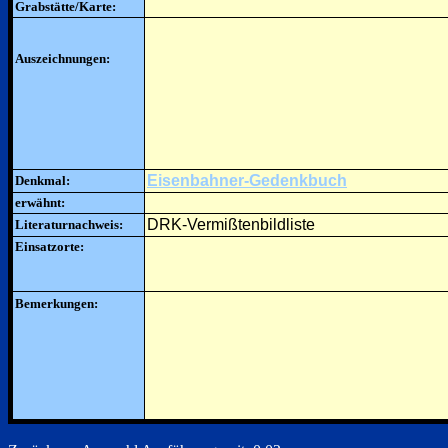
Grabstätte/Karte:
Auszeichnungen:
Eisenbahner-Gedenkbuch
Denkmal:
erwähnt:
DRK-Vermißtenbildliste
Literaturnachweis:
Einsatzorte:
Bemerkungen: