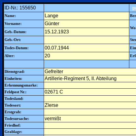
ID-Nr.: 155650
p
Lange
Name:
Ber
Günter
Vorname:
Woh
15.12.1923
Geb.-Datum:
Geb.-Ort:
Ste
00.07.1944
Todes-Datum:
Ein
20
Alter:
Erf
Gefreiter
Dienstgrad:
Artillerie-Regiment 5, II. Abteilung
Einheiten:
Erkennungsmarke:
02671 C
Feldpost Nr.:
Todesland:
Zlerse
Todesort:
Erstgrab:
vermißt
Todesursache:
Friedhof:
Grablage: