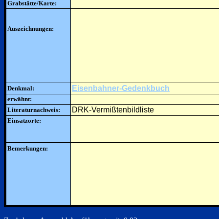
Grabstätte/Karte:
Auszeichnungen:
Eisenbahner-Gedenkbuch
Denkmal:
erwähnt:
DRK-Vermißtenbildliste
Literaturnachweis:
Einsatzorte:
Bemerkungen: