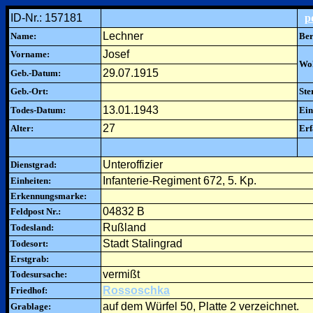
ID-Nr.: 157181
p
Lechner
Name:
Ber
Josef
Vorname:
Woh
29.07.1915
Geb.-Datum:
Geb.-Ort:
Ste
13.01.1943
Todes-Datum:
Ein
27
Alter:
Erf
Unteroffizier
Dienstgrad:
Infanterie-Regiment 672, 5. Kp.
Einheiten:
Erkennungsmarke:
04832 B
Feldpost Nr.:
Rußland
Todesland:
Stadt Stalingrad
Todesort:
Erstgrab:
vermißt
Todesursache:
Rossoschka
Friedhof:
auf dem Würfel 50, Platte 2 verzeichnet.
Grablage: