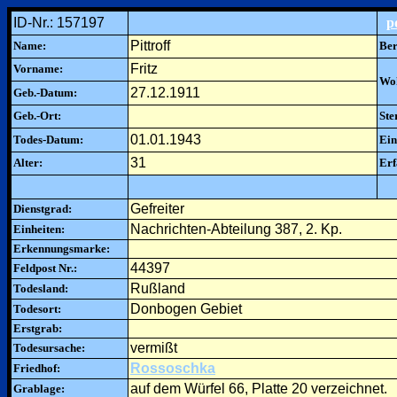
ID-Nr.: 157197
p
Pittroff
Name:
Ber
Fritz
Vorname:
Woh
27.12.1911
Geb.-Datum:
Geb.-Ort:
Ste
01.01.1943
Todes-Datum:
Ein
31
Alter:
Erf
Gefreiter
Dienstgrad:
Nachrichten-Abteilung 387, 2. Kp.
Einheiten:
Erkennungsmarke:
44397
Feldpost Nr.:
Rußland
Todesland:
Donbogen Gebiet
Todesort:
Erstgrab:
vermißt
Todesursache:
Rossoschka
Friedhof:
auf dem Würfel 66, Platte 20 verzeichnet.
Grablage: