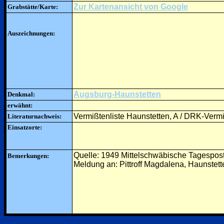
Zur Kartenansicht von Google
Grabstätte/Karte:
Auszeichnungen:
Augsburg-Haunstetten
Denkmal:
erwähnt:
Vermißtenliste Haunstetten, A / DRK-Vermi
Literaturnachweis:
Einsatzorte:
Quelle: 1949 Mittelschwäbische Tagespos
Bemerkungen:
Meldung an: Pittroff Magdalena, Haunstett